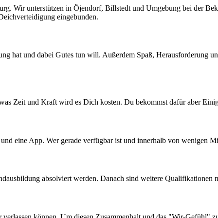
g. Wir unterstützen in Öjendorf, Billstedt und Umgebung bei der Be
 Deichverteidigung eingebunden.
gung hat und dabei Gutes tun will. Außerdem Spaß, Herausforderung und
etwas Zeit und Kraft wird es Dich kosten. Du bekommst dafür aber Eini
und eine App. Wer gerade verfügbar ist und innerhalb von wenigen Mi
ausbildung absolviert werden. Danach sind weitere Qualifikationen m
der verlassen können. Um diesen Zusammenhalt und das "Wir-Gefühl" 