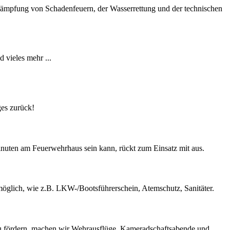
kämpfung von Schadenfeuern, der Wasserrettung und der technischen
 vieles mehr ...
ges zurück!
nuten am Feuerwehrhaus sein kann, rückt zum Einsatz mit aus.
öglich, wie z.B. LKW-/Bootsführerschein, Atemschutz, Sanitäter.
zu fördern, machen wir Wehrausflüge, Kameradschaftsabende und